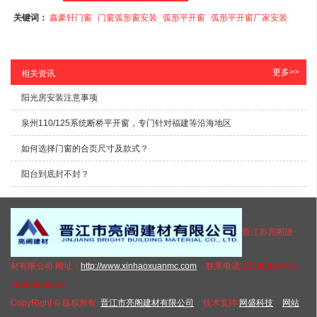
关键词：
鑫豪轩门窗
门窗弧形窗安装
弧形平开窗
弧形平开窗厂家安装
更多>>
相关资讯
阳光房安装注意事项
泉州110/125系统断桥平开窗，专门针对福建等沿海地区
如何选择门窗的合页尺寸及款式？
阳台到底封不封？
晋江市亮阁建
材有限公司 网址：
http://www.xinhaoxuanmc.com
联系电话
13788816471
18059983016
CopyRight © 版权所有:
晋江市亮阁建材有限公司
技术支持:
网盛科技
网站