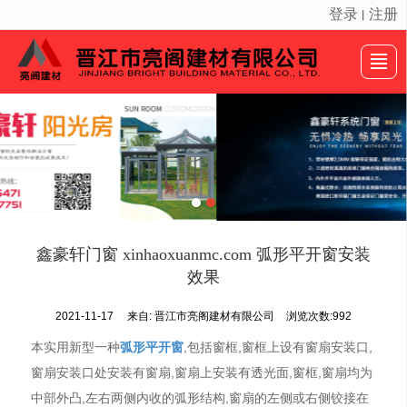
登录
注册
丨
很遗憾，因您的浏览器版本过低导致无法获得最佳浏览体验，推荐下载安装谷歌浏览器！
首页
产品展示
新闻动态
案例展示
公司介绍
画册展示
留言反馈
联系我们
鑫豪轩门窗 xinhaoxuanmc.com 弧形平开窗安装
效果
2021-11-17
来自:
晋江市亮阁建材有限公司
浏览次数:992
本实用新型一种
弧形平开窗
,包括窗框,窗框上设有窗扇安装口,
窗扇安装口处安装有窗扇,窗扇上安装有透光面,窗框,窗扇均为
中部外凸,左右两侧内收的弧形结构,窗扇的左侧或右侧铰接在