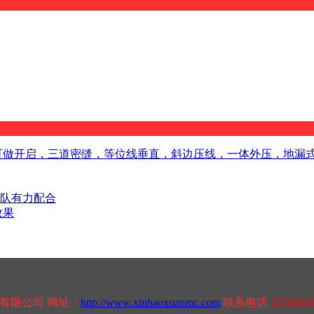
盗窗可做开启，三道密缝，等位线垂直，斜边压线，一体外压，地漏
队有力配合
效果
有限公司 网址：
http://www.xinhaoxuanmc.com
联系电话
1378881