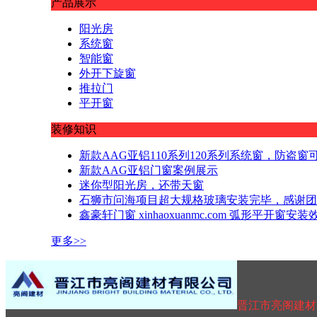
产品展示
阳光房
系统窗
智能窗
外开下旋窗
推拉门
平开窗
装修知识
新款AAG亚铝110系列120系列系统窗，防
新款AAG亚铝门窗案例展示
迷你型阳光房，还带天窗
石狮市问海项目超大规格玻璃安装完毕，感谢团
鑫豪轩门窗 xinhaoxuanmc.com 弧形平开窗安装
更多>>
晋江市亮阁建材