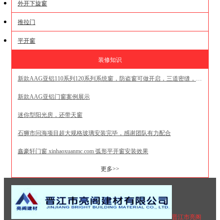
外开下旋窗
推拉门
平开窗
装修知识
新款AAG亚铝110系列120系列系统窗，防盗窗可做开启，三道密缝，等位线垂直，斜边压线，一体外压，地漏式排水
新款AAG亚铝门窗案例展示
迷你型阳光房，还带天窗
石狮市问海项目超大规格玻璃安装完毕，感谢团队有力配合
鑫豪轩门窗 xinhaoxuanmc.com 弧形平开窗安装效果
更多>>
晋江市亮阁