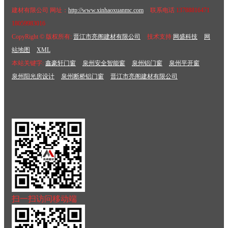
建材有限公司 网址：
http://www.xinhaoxuanmc.com
联系电话
13788816471
18059983016
CopyRight © 版权所有:
晋江市亮阁建材有限公司
技术支持:
网盛科技
网
站地图
XML
本站关键字:
鑫豪轩门窗
泉州安全智能窗
泉州铝门窗
泉州平开窗
泉州阳光房设计
泉州断桥铝门窗
晋江市亮阁建材有限公司
扫一扫访问移动端