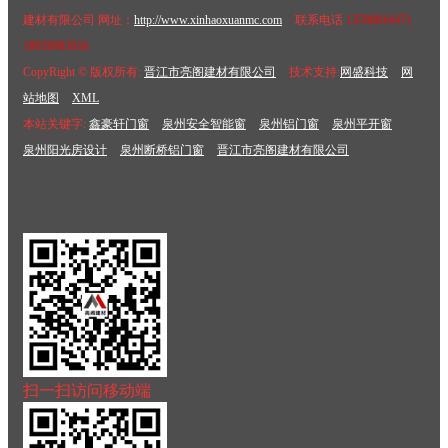
建材有限公司 网址：
http://www.xinhaoxuanmc.com
联系电话
13788816471
18059983016
CopyRight © 版权所有:
晋江市亮阁建材有限公司
技术支持:
网盛科技
网
站地图
XML
本站关键字:
鑫豪轩门窗
泉州安全智能窗
泉州铝门窗
泉州平开窗
泉州阳光房设计
泉州断桥铝门窗
晋江市亮阁建材有限公司
扫一扫访问移动端