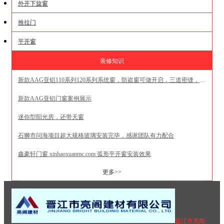
外开下旋窗
推拉门
平开窗
装修知识
新款AAG亚铝110系列120系列系统窗，防盗窗可做开启，三道密缝，等位线垂直，斜边压线，一体外压，地漏式排水
新款AAG亚铝门窗案例展示
迷你型阳光房，还带天窗
石狮市问海项目超大规格玻璃安装完毕，感谢团队有力配合
鑫豪轩门窗 xinhaoxuanmc.com 弧形平开窗安装效果
更多>>
晋江市亮阁